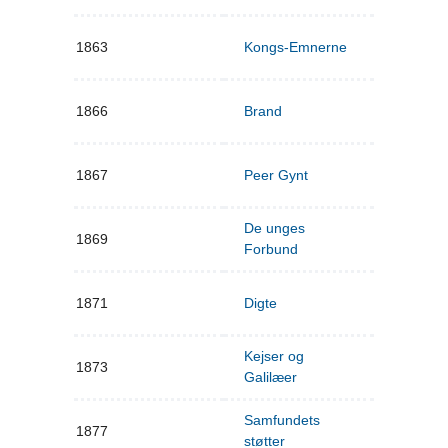
1863
Kongs-Emnerne
1866
Brand
1867
Peer Gynt
De unges
1869
Forbund
1871
Digte
Kejser og
1873
Galilæer
Samfundets
1877
støtter