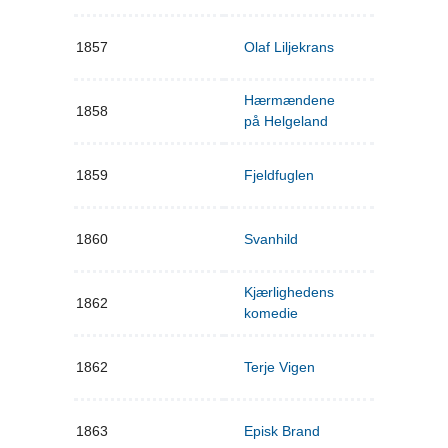
1857
Olaf Liljekrans
Hærmændene
1858
på Helgeland
1859
Fjeldfuglen
1860
Svanhild
Kjærlighedens
1862
komedie
1862
Terje Vigen
1863
Episk Brand