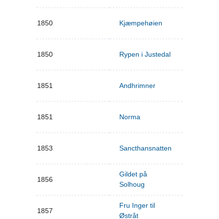
1850
Kjæmpehøien
1850
Rypen i Justedal
1851
Andhrimner
1851
Norma
1853
Sancthansnatten
Gildet på
1856
Solhoug
Fru Inger til
1857
Østråt