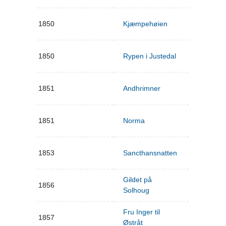
1850
Kjæmpehøien
1850
Rypen i Justedal
1851
Andhrimner
1851
Norma
1853
Sancthansnatten
Gildet på
1856
Solhoug
Fru Inger til
1857
Østråt