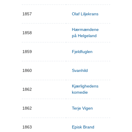
1857
Olaf Liljekrans
Hærmændene
1858
på Helgeland
1859
Fjeldfuglen
1860
Svanhild
Kjærlighedens
1862
komedie
1862
Terje Vigen
1863
Episk Brand