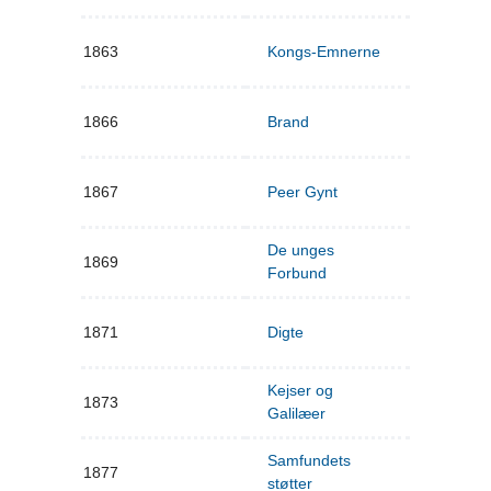
1863
Kongs-Emnerne
1866
Brand
1867
Peer Gynt
De unges
1869
Forbund
1871
Digte
Kejser og
1873
Galilæer
Samfundets
1877
støtter