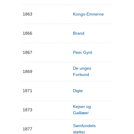
1863
Kongs-Emnerne
1866
Brand
1867
Peer Gynt
De unges
1869
Forbund
1871
Digte
Kejser og
1873
Galilæer
Samfundets
1877
støtter