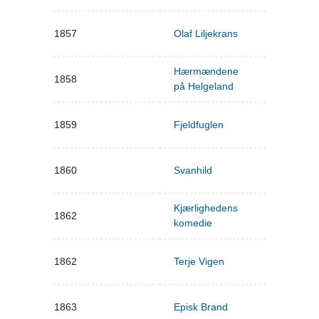
1857
Olaf Liljekrans
Hærmændene
1858
på Helgeland
1859
Fjeldfuglen
1860
Svanhild
Kjærlighedens
1862
komedie
1862
Terje Vigen
1863
Episk Brand