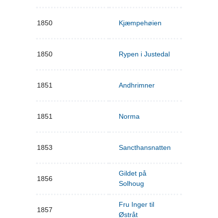
1850
Kjæmpehøien
1850
Rypen i Justedal
1851
Andhrimner
1851
Norma
1853
Sancthansnatten
Gildet på
1856
Solhoug
Fru Inger til
1857
Østråt