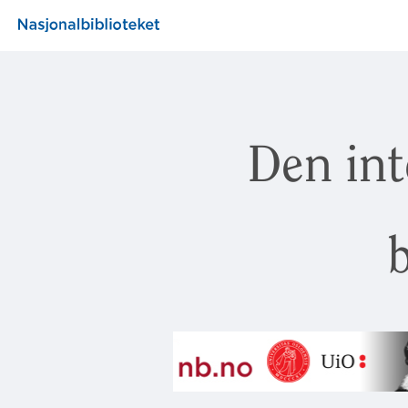
Den int
b