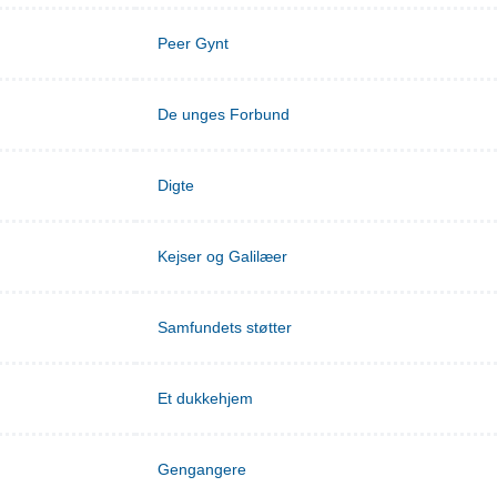
Peer Gynt
De unges Forbund
Digte
Kejser og Galilæer
Samfundets støtter
Et dukkehjem
Gengangere