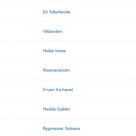
En folkefiende
Vildanden
Hvide heste
Rosmersholm
Fruen fra havet
Hedda Gabler
Bygmester Solness