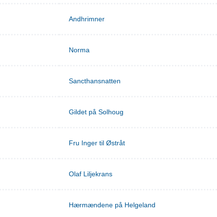
Andhrimner
Norma
Sancthansnatten
Gildet på Solhoug
Fru Inger til Østråt
Olaf Liljekrans
Hærmændene på Helgeland