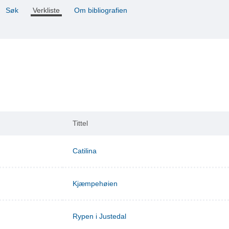
Søk
Verkliste
Om bibliografien
Tittel
Catilina
Kjæmpehøien
Rypen i Justedal