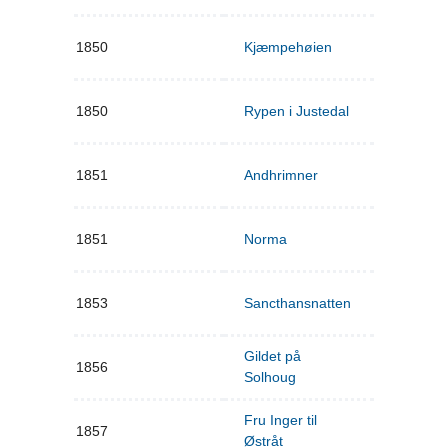
1850
Kjæmpehøien
1850
Rypen i Justedal
1851
Andhrimner
1851
Norma
1853
Sancthansnatten
Gildet på
1856
Solhoug
Fru Inger til
1857
Østråt