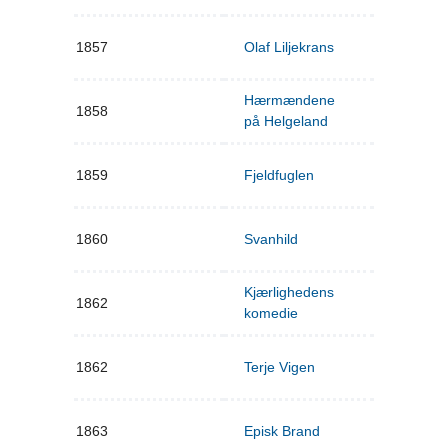
1857
Olaf Liljekrans
Hærmændene
1858
på Helgeland
1859
Fjeldfuglen
1860
Svanhild
Kjærlighedens
1862
komedie
1862
Terje Vigen
1863
Episk Brand