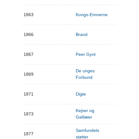
1863
Kongs-Emnerne
1866
Brand
1867
Peer Gynt
De unges
1869
Forbund
1871
Digte
Kejser og
1873
Galilæer
Samfundets
1877
støtter