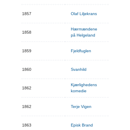
1857
Olaf Liljekrans
Hærmændene
1858
på Helgeland
1859
Fjeldfuglen
1860
Svanhild
Kjærlighedens
1862
komedie
1862
Terje Vigen
1863
Episk Brand