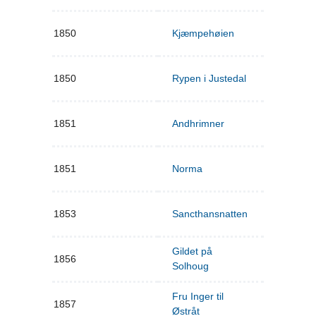
1850
Kjæmpehøien
1850
Rypen i Justedal
1851
Andhrimner
1851
Norma
1853
Sancthansnatten
Gildet på
1856
Solhoug
Fru Inger til
1857
Østråt