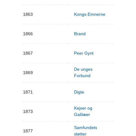
1863
Kongs-Emnerne
1866
Brand
1867
Peer Gynt
De unges
1869
Forbund
1871
Digte
Kejser og
1873
Galilæer
Samfundets
1877
støtter