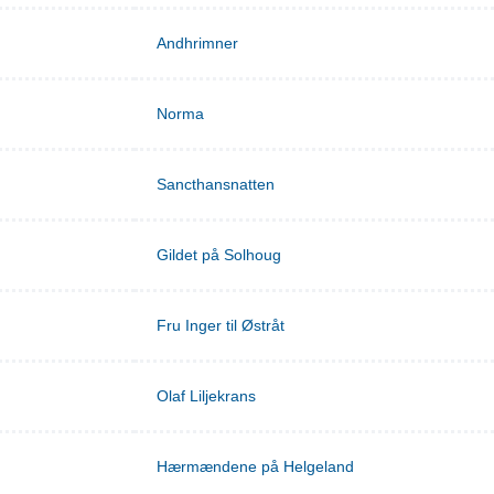
Andhrimner
Norma
Sancthansnatten
Gildet på Solhoug
Fru Inger til Østråt
Olaf Liljekrans
Hærmændene på Helgeland