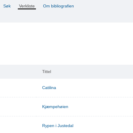
Søk
Verkliste
Om bibliografien
Tittel
Catilina
Kjæmpehøien
Rypen i Justedal