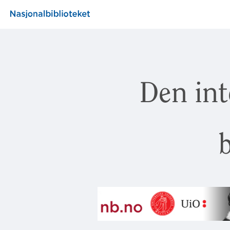
Den int
b