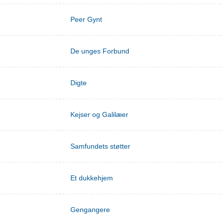
Peer Gynt
De unges Forbund
Digte
Kejser og Galilæer
Samfundets støtter
Et dukkehjem
Gengangere