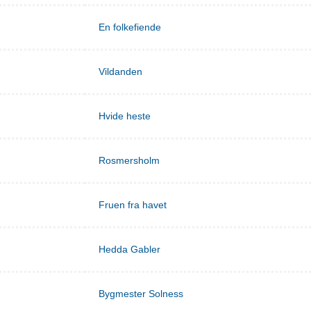
En folkefiende
Vildanden
Hvide heste
Rosmersholm
Fruen fra havet
Hedda Gabler
Bygmester Solness