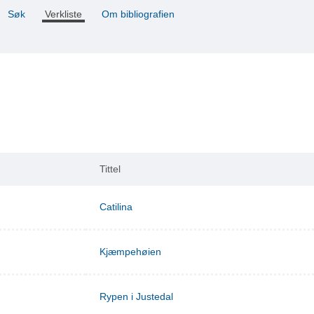
Søk
Verkliste
Om bibliografien
Tittel
Catilina
Kjæmpehøien
Rypen i Justedal