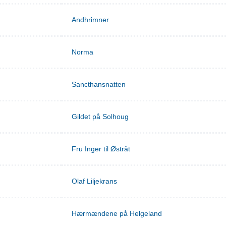
Andhrimner
Norma
Sancthansnatten
Gildet på Solhoug
Fru Inger til Østråt
Olaf Liljekrans
Hærmændene på Helgeland