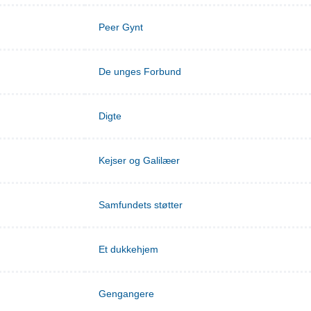
Peer Gynt
De unges Forbund
Digte
Kejser og Galilæer
Samfundets støtter
Et dukkehjem
Gengangere