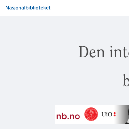
Den int
b