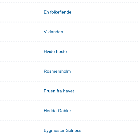
En folkefiende
Vildanden
Hvide heste
Rosmersholm
Fruen fra havet
Hedda Gabler
Bygmester Solness