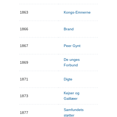
1863
Kongs-Emnerne
1866
Brand
1867
Peer Gynt
De unges
1869
Forbund
1871
Digte
Kejser og
1873
Galilæer
Samfundets
1877
støtter