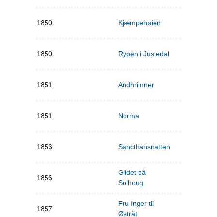
1850
Kjæmpehøien
1850
Rypen i Justedal
1851
Andhrimner
1851
Norma
1853
Sancthansnatten
Gildet på
1856
Solhoug
Fru Inger til
1857
Østråt