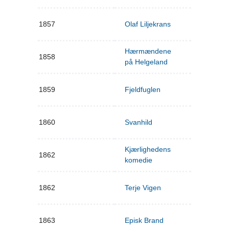
1857
Olaf Liljekrans
Hærmændene
1858
på Helgeland
1859
Fjeldfuglen
1860
Svanhild
Kjærlighedens
1862
komedie
1862
Terje Vigen
1863
Episk Brand