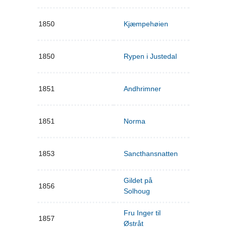
1850
Kjæmpehøien
1850
Rypen i Justedal
1851
Andhrimner
1851
Norma
1853
Sancthansnatten
Gildet på
1856
Solhoug
Fru Inger til
1857
Østråt