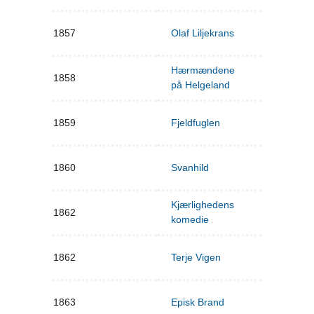
1857
Olaf Liljekrans
Hærmændene
1858
på Helgeland
1859
Fjeldfuglen
1860
Svanhild
Kjærlighedens
1862
komedie
1862
Terje Vigen
1863
Episk Brand