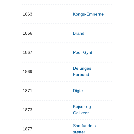
1863
Kongs-Emnerne
1866
Brand
1867
Peer Gynt
De unges
1869
Forbund
1871
Digte
Kejser og
1873
Galilæer
Samfundets
1877
støtter