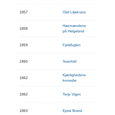
1857
Olaf Liljekrans
Hærmændene
1858
på Helgeland
1859
Fjeldfuglen
1860
Svanhild
Kjærlighedens
1862
komedie
1862
Terje Vigen
1863
Episk Brand