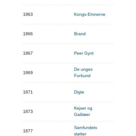
1863
Kongs-Emnerne
1866
Brand
1867
Peer Gynt
De unges
1869
Forbund
1871
Digte
Kejser og
1873
Galilæer
Samfundets
1877
støtter