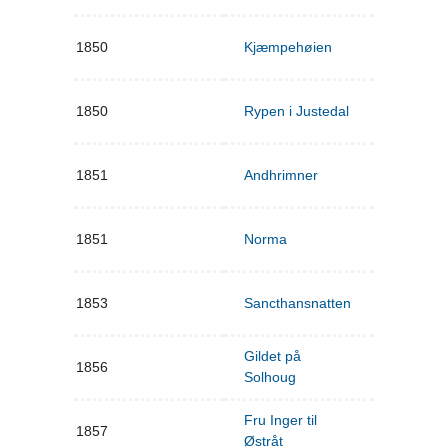
1850
Kjæmpehøien
1850
Rypen i Justedal
1851
Andhrimner
1851
Norma
1853
Sancthansnatten
Gildet på
1856
Solhoug
Fru Inger til
1857
Østråt