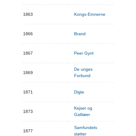
1863
Kongs-Emnerne
1866
Brand
1867
Peer Gynt
De unges
1869
Forbund
1871
Digte
Kejser og
1873
Galilæer
Samfundets
1877
støtter