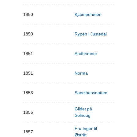
1850
Kjæmpehøien
1850
Rypen i Justedal
1851
Andhrimner
1851
Norma
1853
Sancthansnatten
Gildet på
1856
Solhoug
Fru Inger til
1857
Østråt