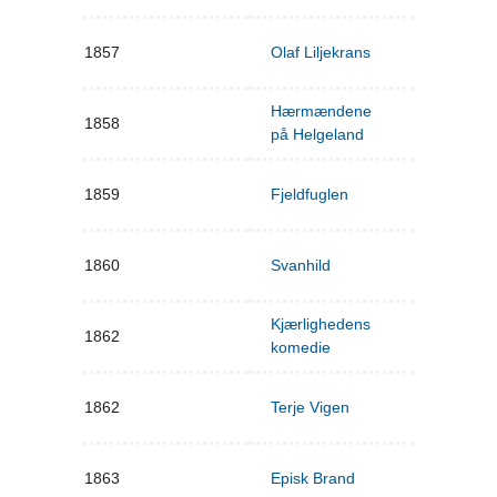
1857
Olaf Liljekrans
Hærmændene
1858
på Helgeland
1859
Fjeldfuglen
1860
Svanhild
Kjærlighedens
1862
komedie
1862
Terje Vigen
1863
Episk Brand