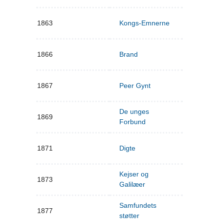
1863
Kongs-Emnerne
1866
Brand
1867
Peer Gynt
De unges
1869
Forbund
1871
Digte
Kejser og
1873
Galilæer
Samfundets
1877
støtter