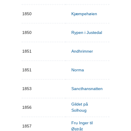
1850
Kjæmpehøien
1850
Rypen i Justedal
1851
Andhrimner
1851
Norma
1853
Sancthansnatten
Gildet på
1856
Solhoug
Fru Inger til
1857
Østråt