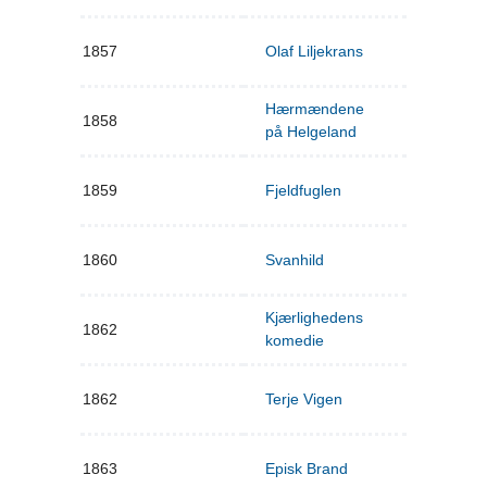
1857
Olaf Liljekrans
Hærmændene
1858
på Helgeland
1859
Fjeldfuglen
1860
Svanhild
Kjærlighedens
1862
komedie
1862
Terje Vigen
1863
Episk Brand