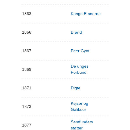
1863
Kongs-Emnerne
1866
Brand
1867
Peer Gynt
De unges
1869
Forbund
1871
Digte
Kejser og
1873
Galilæer
Samfundets
1877
støtter