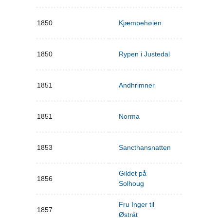
1850
Kjæmpehøien
1850
Rypen i Justedal
1851
Andhrimner
1851
Norma
1853
Sancthansnatten
Gildet på
1856
Solhoug
Fru Inger til
1857
Østråt