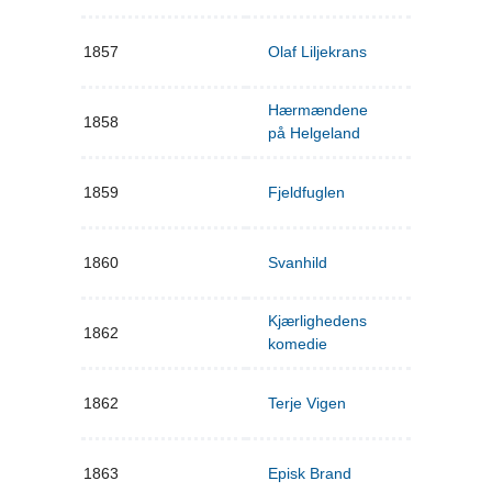
1857
Olaf Liljekrans
Hærmændene
1858
på Helgeland
1859
Fjeldfuglen
1860
Svanhild
Kjærlighedens
1862
komedie
1862
Terje Vigen
1863
Episk Brand