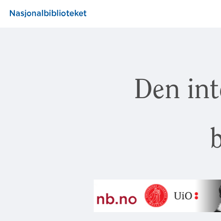
Den int
b