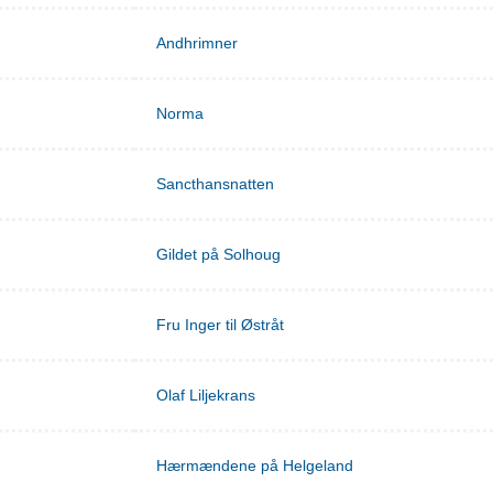
Andhrimner
Norma
Sancthansnatten
Gildet på Solhoug
Fru Inger til Østråt
Olaf Liljekrans
Hærmændene på Helgeland