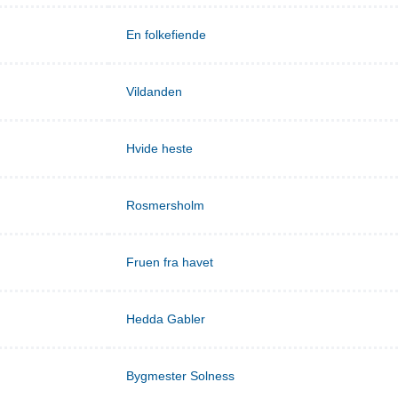
En folkefiende
Vildanden
Hvide heste
Rosmersholm
Fruen fra havet
Hedda Gabler
Bygmester Solness