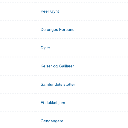
Peer Gynt
De unges Forbund
Digte
Kejser og Galilæer
Samfundets støtter
Et dukkehjem
Gengangere