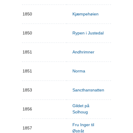
1850
Kjæmpehøien
1850
Rypen i Justedal
1851
Andhrimner
1851
Norma
1853
Sancthansnatten
Gildet på
1856
Solhoug
Fru Inger til
1857
Østråt