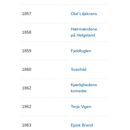
1857
Olaf Liljekrans
Hærmændene
1858
på Helgeland
1859
Fjeldfuglen
1860
Svanhild
Kjærlighedens
1862
komedie
1862
Terje Vigen
1863
Episk Brand