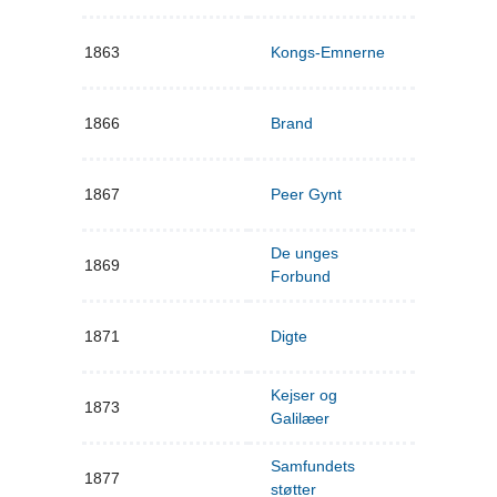
1863
Kongs-Emnerne
1866
Brand
1867
Peer Gynt
De unges
1869
Forbund
1871
Digte
Kejser og
1873
Galilæer
Samfundets
1877
støtter