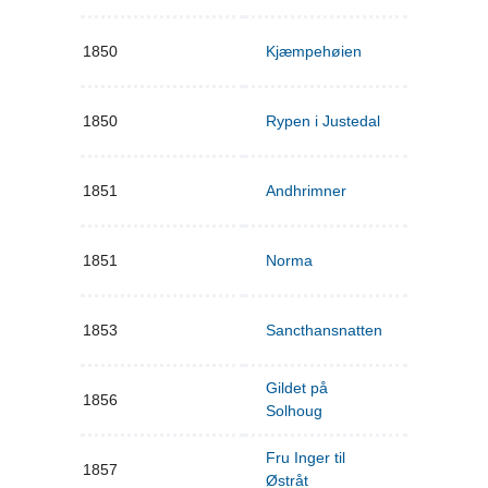
1850
Kjæmpehøien
1850
Rypen i Justedal
1851
Andhrimner
1851
Norma
1853
Sancthansnatten
Gildet på
1856
Solhoug
Fru Inger til
1857
Østråt