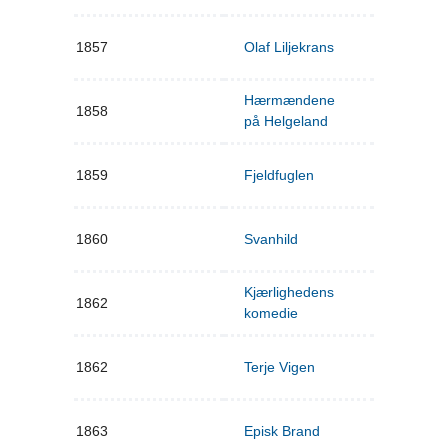
1857
Olaf Liljekrans
Hærmændene
1858
på Helgeland
1859
Fjeldfuglen
1860
Svanhild
Kjærlighedens
1862
komedie
1862
Terje Vigen
1863
Episk Brand