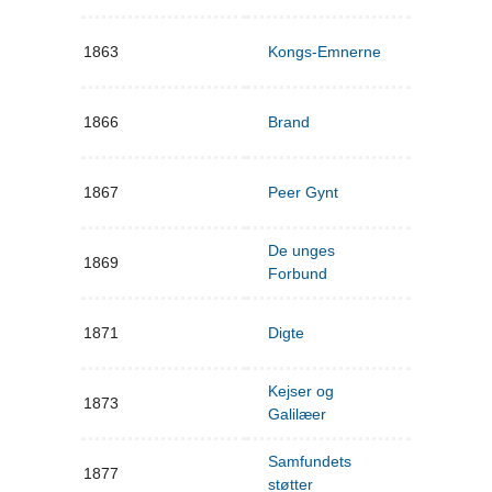
1863
Kongs-Emnerne
1866
Brand
1867
Peer Gynt
De unges
1869
Forbund
1871
Digte
Kejser og
1873
Galilæer
Samfundets
1877
støtter