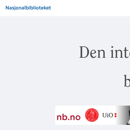
Den int
b