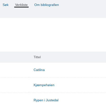
Søk
Verkliste
Om bibliografien
Tittel
Catilina
Kjæmpehøien
Rypen i Justedal