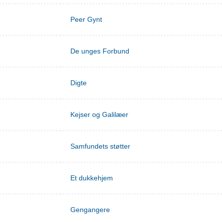
Peer Gynt
De unges Forbund
Digte
Kejser og Galilæer
Samfundets støtter
Et dukkehjem
Gengangere