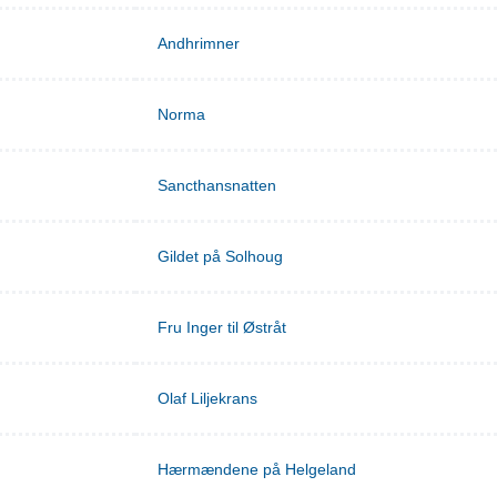
Andhrimner
Norma
Sancthansnatten
Gildet på Solhoug
Fru Inger til Østråt
Olaf Liljekrans
Hærmændene på Helgeland