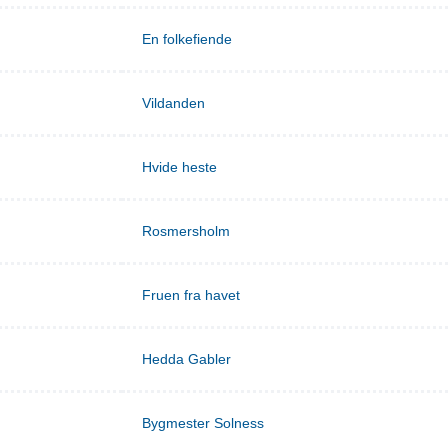
En folkefiende
Vildanden
Hvide heste
Rosmersholm
Fruen fra havet
Hedda Gabler
Bygmester Solness