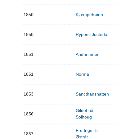
1850
Kjæmpehøien
1850
Rypen i Justedal
1851
Andhrimner
1851
Norma
1853
Sancthansnatten
Gildet på
1856
Solhoug
Fru Inger til
1857
Østråt