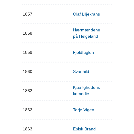
1857
Olaf Liljekrans
Hærmændene
1858
på Helgeland
1859
Fjeldfuglen
1860
Svanhild
Kjærlighedens
1862
komedie
1862
Terje Vigen
1863
Episk Brand