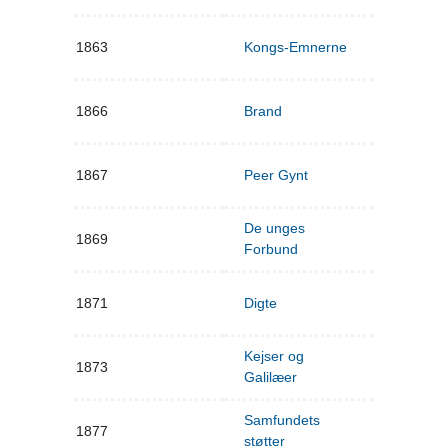
1863
Kongs-Emnerne
1866
Brand
1867
Peer Gynt
De unges
1869
Forbund
1871
Digte
Kejser og
1873
Galilæer
Samfundets
1877
støtter