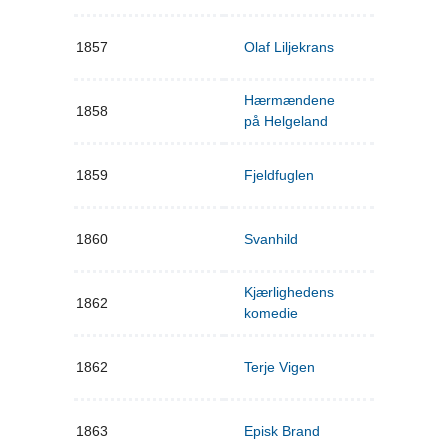
1857
Olaf Liljekrans
Hærmændene
1858
på Helgeland
1859
Fjeldfuglen
1860
Svanhild
Kjærlighedens
1862
komedie
1862
Terje Vigen
1863
Episk Brand