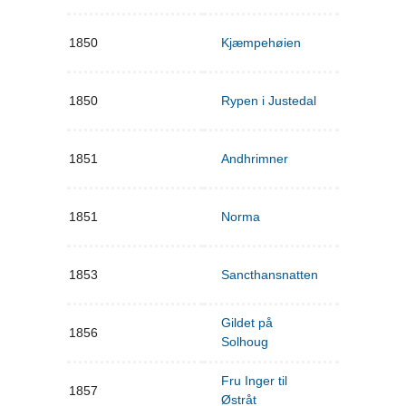
1850
Kjæmpehøien
1850
Rypen i Justedal
1851
Andhrimner
1851
Norma
1853
Sancthansnatten
Gildet på
1856
Solhoug
Fru Inger til
1857
Østråt