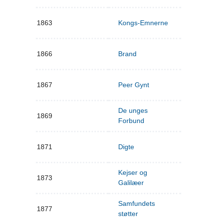
1863
Kongs-Emnerne
1866
Brand
1867
Peer Gynt
De unges
1869
Forbund
1871
Digte
Kejser og
1873
Galilæer
Samfundets
1877
støtter