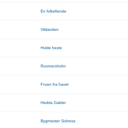
En folkefiende
Vildanden
Hvide heste
Rosmersholm
Fruen fra havet
Hedda Gabler
Bygmester Solness