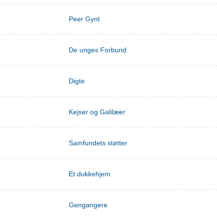
Peer Gynt
De unges Forbund
Digte
Kejser og Galilæer
Samfundets støtter
Et dukkehjem
Gengangere