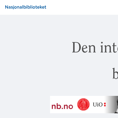
Den int
b