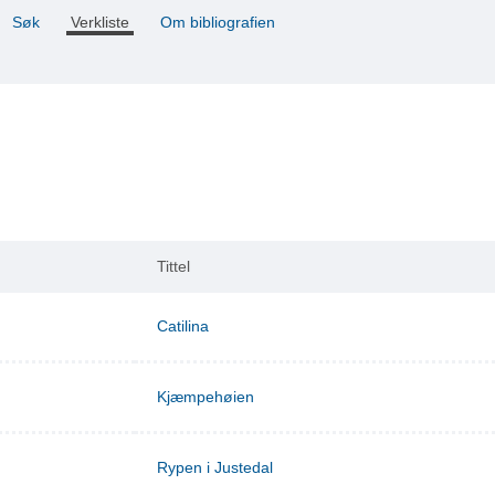
Søk
Verkliste
Om bibliografien
Tittel
Catilina
Kjæmpehøien
Rypen i Justedal