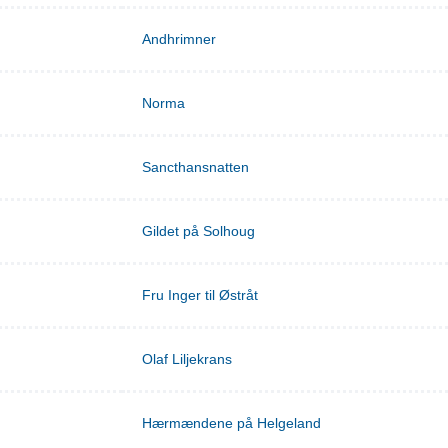
Andhrimner
Norma
Sancthansnatten
Gildet på Solhoug
Fru Inger til Østråt
Olaf Liljekrans
Hærmændene på Helgeland