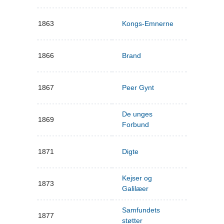
1863
Kongs-Emnerne
1866
Brand
1867
Peer Gynt
De unges
1869
Forbund
1871
Digte
Kejser og
1873
Galilæer
Samfundets
1877
støtter