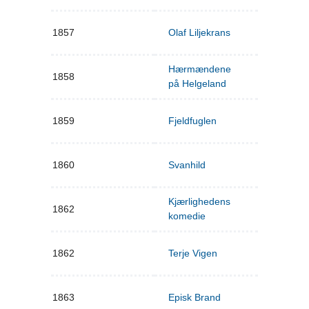
1857
Olaf Liljekrans
Hærmændene
1858
på Helgeland
1859
Fjeldfuglen
1860
Svanhild
Kjærlighedens
1862
komedie
1862
Terje Vigen
1863
Episk Brand