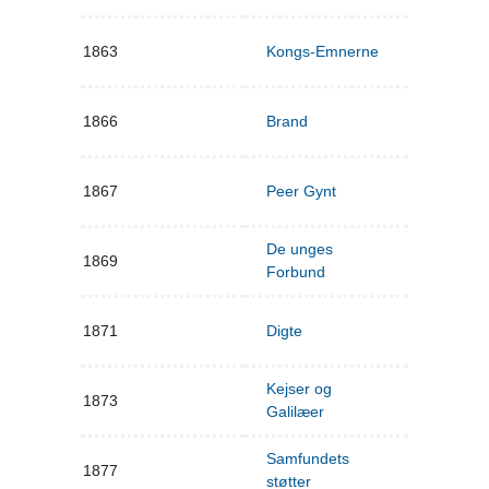
1863
Kongs-Emnerne
1866
Brand
1867
Peer Gynt
De unges
1869
Forbund
1871
Digte
Kejser og
1873
Galilæer
Samfundets
1877
støtter