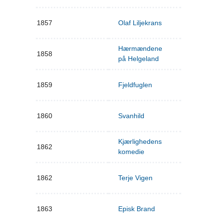
1857
Olaf Liljekrans
Hærmændene
1858
på Helgeland
1859
Fjeldfuglen
1860
Svanhild
Kjærlighedens
1862
komedie
1862
Terje Vigen
1863
Episk Brand