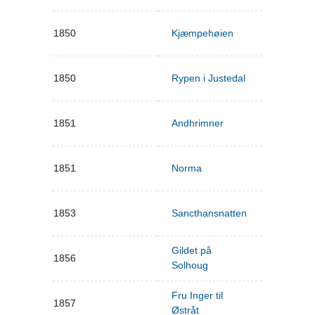
1850
Kjæmpehøien
1850
Rypen i Justedal
1851
Andhrimner
1851
Norma
1853
Sancthansnatten
Gildet på
1856
Solhoug
Fru Inger til
1857
Østråt