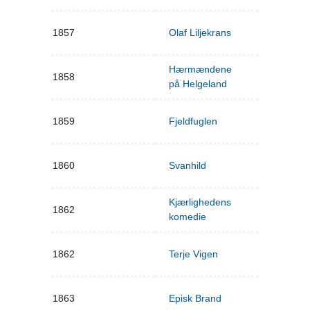
1857
Olaf Liljekrans
Hærmændene
1858
på Helgeland
1859
Fjeldfuglen
1860
Svanhild
Kjærlighedens
1862
komedie
1862
Terje Vigen
1863
Episk Brand