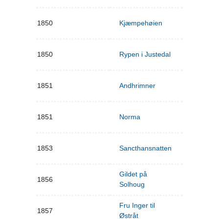
1850
Kjæmpehøien
1850
Rypen i Justedal
1851
Andhrimner
1851
Norma
1853
Sancthansnatten
Gildet på
1856
Solhoug
Fru Inger til
1857
Østråt