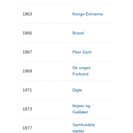
1863
Kongs-Emnerne
1866
Brand
1867
Peer Gynt
De unges
1869
Forbund
1871
Digte
Kejser og
1873
Galilæer
Samfundets
1877
støtter