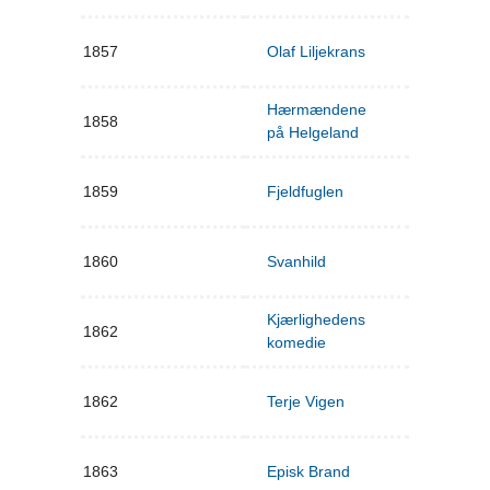
1857
Olaf Liljekrans
Hærmændene
1858
på Helgeland
1859
Fjeldfuglen
1860
Svanhild
Kjærlighedens
1862
komedie
1862
Terje Vigen
1863
Episk Brand