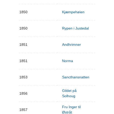
1850
Kjæmpehøien
1850
Rypen i Justedal
1851
Andhrimner
1851
Norma
1853
Sancthansnatten
Gildet på
1856
Solhoug
Fru Inger til
1857
Østråt