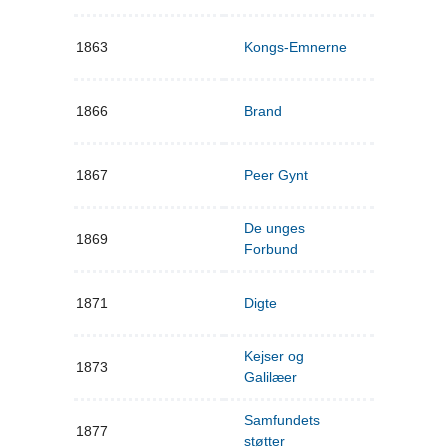
1863
Kongs-Emnerne
1866
Brand
1867
Peer Gynt
De unges
1869
Forbund
1871
Digte
Kejser og
1873
Galilæer
Samfundets
1877
støtter