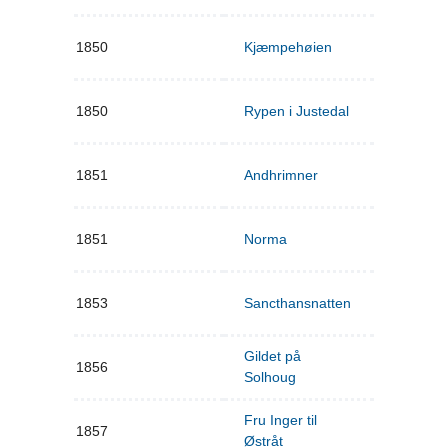
1850
Kjæmpehøien
1850
Rypen i Justedal
1851
Andhrimner
1851
Norma
1853
Sancthansnatten
Gildet på
1856
Solhoug
Fru Inger til
1857
Østråt