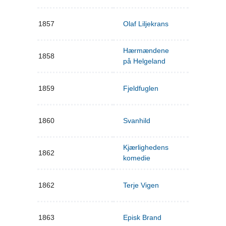
1857
Olaf Liljekrans
Hærmændene
1858
på Helgeland
1859
Fjeldfuglen
1860
Svanhild
Kjærlighedens
1862
komedie
1862
Terje Vigen
1863
Episk Brand