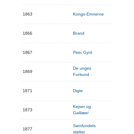
1863
Kongs-Emnerne
1866
Brand
1867
Peer Gynt
De unges
1869
Forbund
1871
Digte
Kejser og
1873
Galilæer
Samfundets
1877
støtter