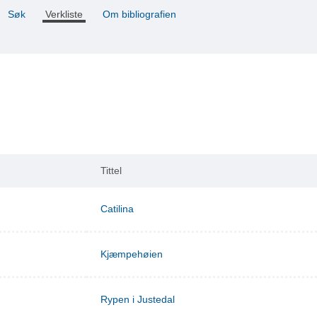
Søk
Verkliste
Om bibliografien
Tittel
Catilina
Kjæmpehøien
Rypen i Justedal