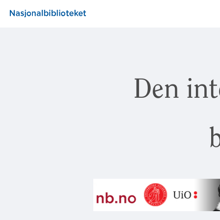
Den int
b