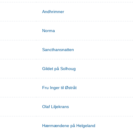
Andhrimner
Norma
Sancthansnatten
Gildet på Solhoug
Fru Inger til Østråt
Olaf Liljekrans
Hærmændene på Helgeland