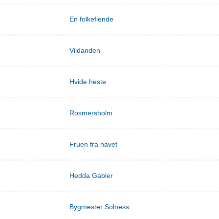
En folkefiende
Vildanden
Hvide heste
Rosmersholm
Fruen fra havet
Hedda Gabler
Bygmester Solness