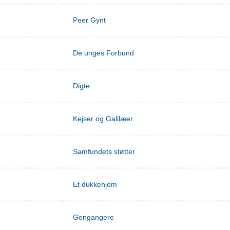
Peer Gynt
De unges Forbund
Digte
Kejser og Galilæer
Samfundets støtter
Et dukkehjem
Gengangere