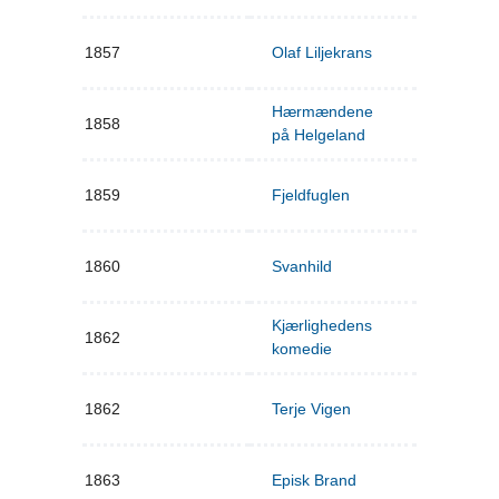
1857
Olaf Liljekrans
Hærmændene
1858
på Helgeland
1859
Fjeldfuglen
1860
Svanhild
Kjærlighedens
1862
komedie
1862
Terje Vigen
1863
Episk Brand