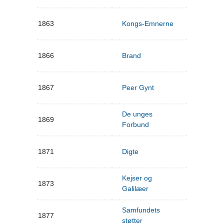
1863
Kongs-Emnerne
1866
Brand
1867
Peer Gynt
De unges
1869
Forbund
1871
Digte
Kejser og
1873
Galilæer
Samfundets
1877
støtter