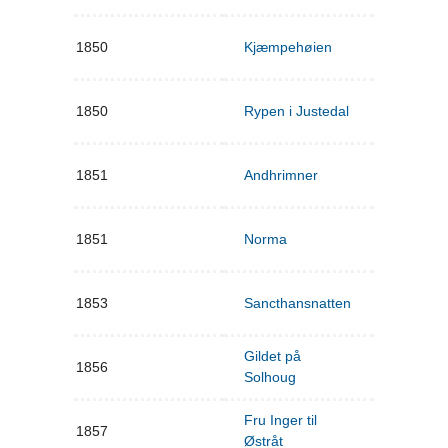
1850
Kjæmpehøien
1850
Rypen i Justedal
1851
Andhrimner
1851
Norma
1853
Sancthansnatten
Gildet på
1856
Solhoug
Fru Inger til
1857
Østråt