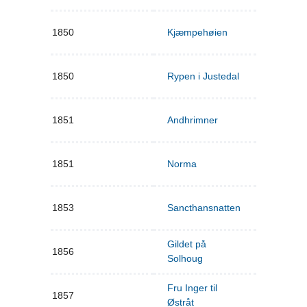
1850
Kjæmpehøien
1850
Rypen i Justedal
1851
Andhrimner
1851
Norma
1853
Sancthansnatten
Gildet på
1856
Solhoug
Fru Inger til
1857
Østråt