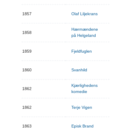
1857
Olaf Liljekrans
Hærmændene
1858
på Helgeland
1859
Fjeldfuglen
1860
Svanhild
Kjærlighedens
1862
komedie
1862
Terje Vigen
1863
Episk Brand