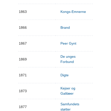
1863
Kongs-Emnerne
1866
Brand
1867
Peer Gynt
De unges
1869
Forbund
1871
Digte
Kejser og
1873
Galilæer
Samfundets
1877
støtter