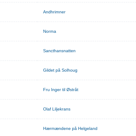
Andhrimner
Norma
Sancthansnatten
Gildet på Solhoug
Fru Inger til Østråt
Olaf Liljekrans
Hærmændene på Helgeland