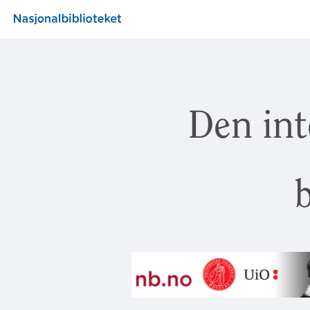
Den int
b