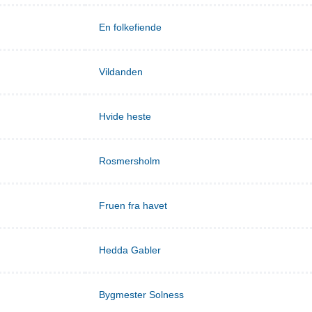
En folkefiende
Vildanden
Hvide heste
Rosmersholm
Fruen fra havet
Hedda Gabler
Bygmester Solness