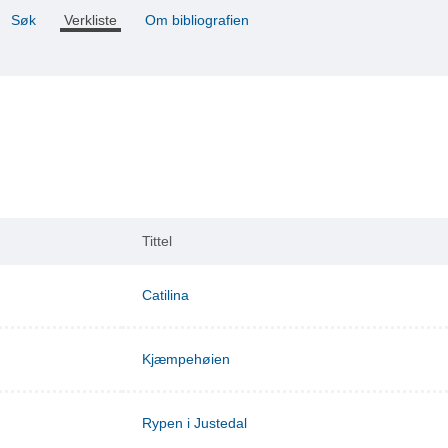
Søk
Verkliste
Om bibliografien
Tittel
Catilina
Kjæmpehøien
Rypen i Justedal