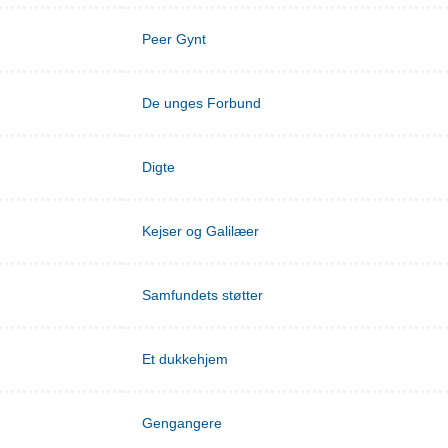
Peer Gynt
De unges Forbund
Digte
Kejser og Galilæer
Samfundets støtter
Et dukkehjem
Gengangere