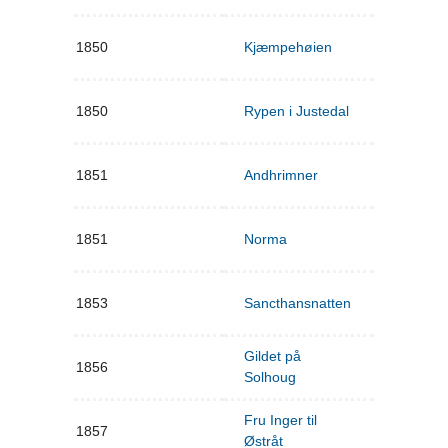
1850
Kjæmpehøien
1850
Rypen i Justedal
1851
Andhrimner
1851
Norma
1853
Sancthansnatten
Gildet på
1856
Solhoug
Fru Inger til
1857
Østråt