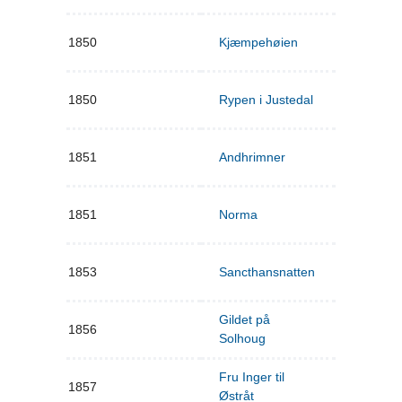
1850
Kjæmpehøien
1850
Rypen i Justedal
1851
Andhrimner
1851
Norma
1853
Sancthansnatten
Gildet på
1856
Solhoug
Fru Inger til
1857
Østråt