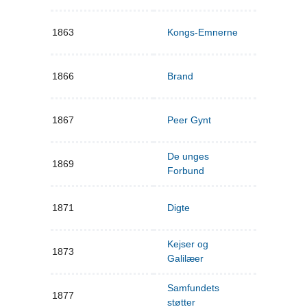
1863
Kongs-Emnerne
1866
Brand
1867
Peer Gynt
De unges
1869
Forbund
1871
Digte
Kejser og
1873
Galilæer
Samfundets
1877
støtter