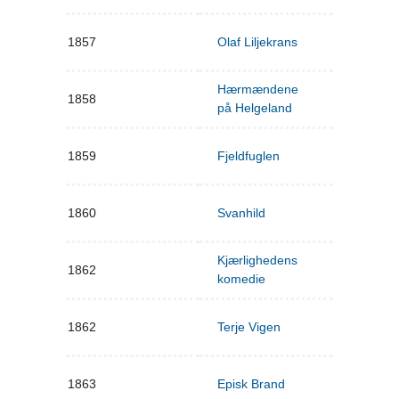
1857
Olaf Liljekrans
Hærmændene
1858
på Helgeland
1859
Fjeldfuglen
1860
Svanhild
Kjærlighedens
1862
komedie
1862
Terje Vigen
1863
Episk Brand