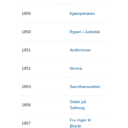
1850
Kjæmpehøien
1850
Rypen i Justedal
1851
Andhrimner
1851
Norma
1853
Sancthansnatten
Gildet på
1856
Solhoug
Fru Inger til
1857
Østråt