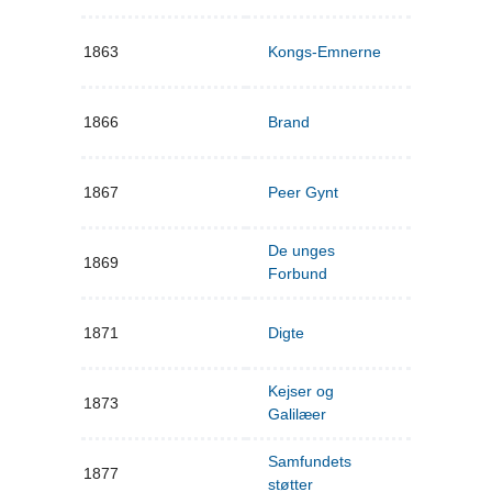
1863
Kongs-Emnerne
1866
Brand
1867
Peer Gynt
De unges
1869
Forbund
1871
Digte
Kejser og
1873
Galilæer
Samfundets
1877
støtter