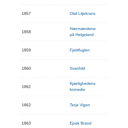
1857
Olaf Liljekrans
Hærmændene
1858
på Helgeland
1859
Fjeldfuglen
1860
Svanhild
Kjærlighedens
1862
komedie
1862
Terje Vigen
1863
Episk Brand