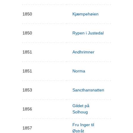
1850
Kjæmpehøien
1850
Rypen i Justedal
1851
Andhrimner
1851
Norma
1853
Sancthansnatten
Gildet på
1856
Solhoug
Fru Inger til
1857
Østråt