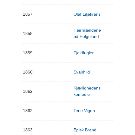
1857
Olaf Liljekrans
Hærmændene
1858
på Helgeland
1859
Fjeldfuglen
1860
Svanhild
Kjærlighedens
1862
komedie
1862
Terje Vigen
1863
Episk Brand