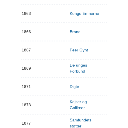
1863
Kongs-Emnerne
1866
Brand
1867
Peer Gynt
De unges
1869
Forbund
1871
Digte
Kejser og
1873
Galilæer
Samfundets
1877
støtter