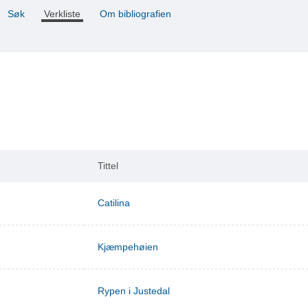
Søk
Verkliste
Om bibliografien
Tittel
Catilina
Kjæmpehøien
Rypen i Justedal