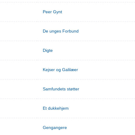
Peer Gynt
De unges Forbund
Digte
Kejser og Galilæer
Samfundets støtter
Et dukkehjem
Gengangere