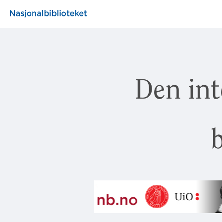
Den int
b