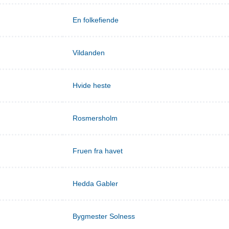
En folkefiende
Vildanden
Hvide heste
Rosmersholm
Fruen fra havet
Hedda Gabler
Bygmester Solness