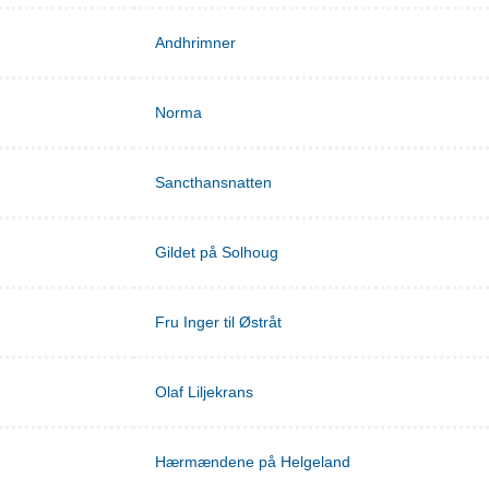
Andhrimner
Norma
Sancthansnatten
Gildet på Solhoug
Fru Inger til Østråt
Olaf Liljekrans
Hærmændene på Helgeland