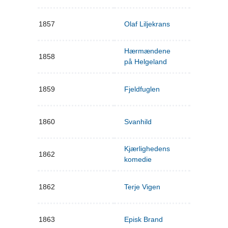
1857
Olaf Liljekrans
Hærmændene
1858
på Helgeland
1859
Fjeldfuglen
1860
Svanhild
Kjærlighedens
1862
komedie
1862
Terje Vigen
1863
Episk Brand