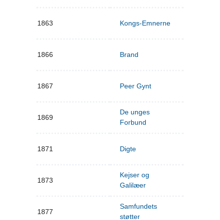
1863
Kongs-Emnerne
1866
Brand
1867
Peer Gynt
De unges
1869
Forbund
1871
Digte
Kejser og
1873
Galilæer
Samfundets
1877
støtter