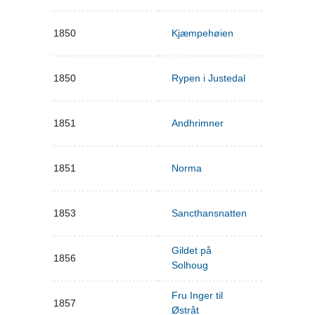
1850
Kjæmpehøien
1850
Rypen i Justedal
1851
Andhrimner
1851
Norma
1853
Sancthansnatten
Gildet på
1856
Solhoug
Fru Inger til
1857
Østråt