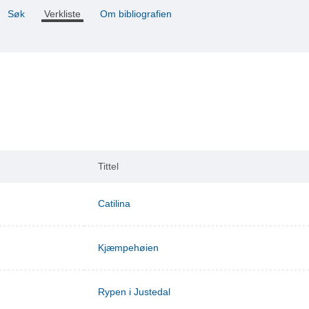
Søk
Verkliste
Om bibliografien
Tittel
Catilina
Kjæmpehøien
Rypen i Justedal