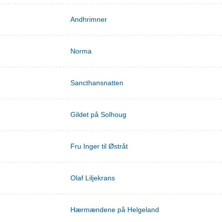
Andhrimner
Norma
Sancthansnatten
Gildet på Solhoug
Fru Inger til Østråt
Olaf Liljekrans
Hærmændene på Helgeland