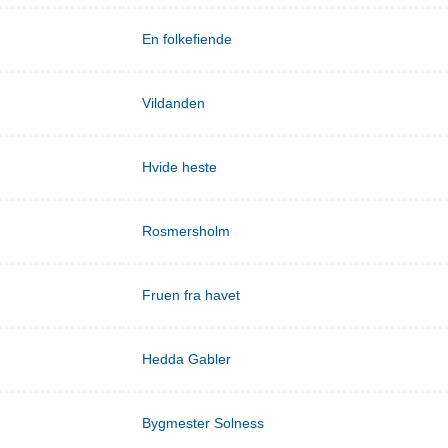
En folkefiende
Vildanden
Hvide heste
Rosmersholm
Fruen fra havet
Hedda Gabler
Bygmester Solness