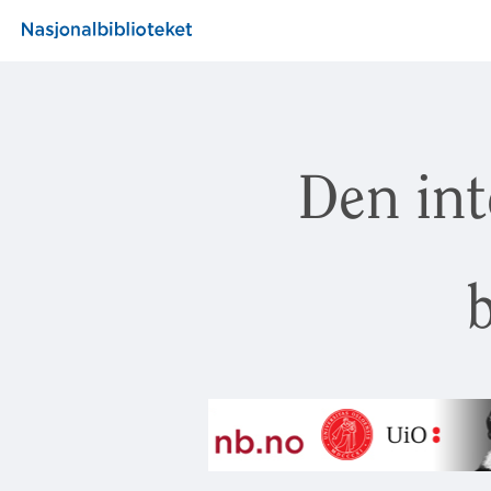
Den int
b