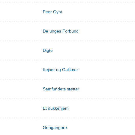
Peer Gynt
De unges Forbund
Digte
Kejser og Galilæer
Samfundets støtter
Et dukkehjem
Gengangere