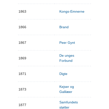
1863
Kongs-Emnerne
1866
Brand
1867
Peer Gynt
De unges
1869
Forbund
1871
Digte
Kejser og
1873
Galilæer
Samfundets
1877
støtter