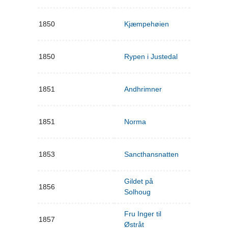
1850
Kjæmpehøien
1850
Rypen i Justedal
1851
Andhrimner
1851
Norma
1853
Sancthansnatten
Gildet på
1856
Solhoug
Fru Inger til
1857
Østråt