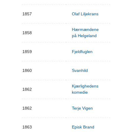
1857
Olaf Liljekrans
Hærmændene
1858
på Helgeland
1859
Fjeldfuglen
1860
Svanhild
Kjærlighedens
1862
komedie
1862
Terje Vigen
1863
Episk Brand