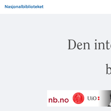
Den int
b