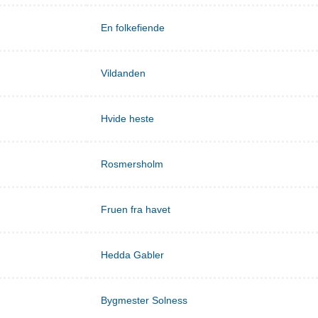
En folkefiende
Vildanden
Hvide heste
Rosmersholm
Fruen fra havet
Hedda Gabler
Bygmester Solness