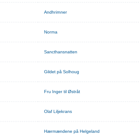
Andhrimner
Norma
Sancthansnatten
Gildet på Solhoug
Fru Inger til Østråt
Olaf Liljekrans
Hærmændene på Helgeland