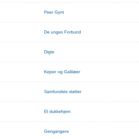
Peer Gynt
De unges Forbund
Digte
Kejser og Galilæer
Samfundets støtter
Et dukkehjem
Gengangere