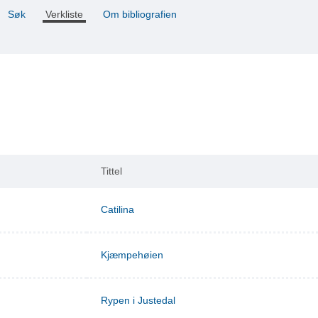
Søk
Verkliste
Om bibliografien
Tittel
Catilina
Kjæmpehøien
Rypen i Justedal