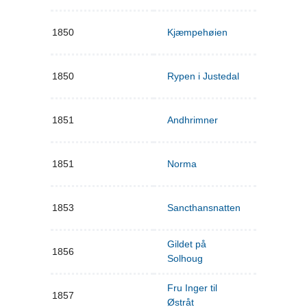
1850
Kjæmpehøien
1850
Rypen i Justedal
1851
Andhrimner
1851
Norma
1853
Sancthansnatten
Gildet på
1856
Solhoug
Fru Inger til
1857
Østråt