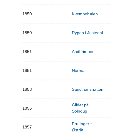
1850
Kjæmpehøien
1850
Rypen i Justedal
1851
Andhrimner
1851
Norma
1853
Sancthansnatten
Gildet på
1856
Solhoug
Fru Inger til
1857
Østråt