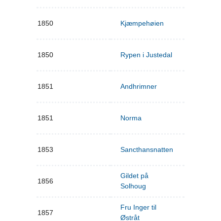
1850
Kjæmpehøien
1850
Rypen i Justedal
1851
Andhrimner
1851
Norma
1853
Sancthansnatten
Gildet på
1856
Solhoug
Fru Inger til
1857
Østråt