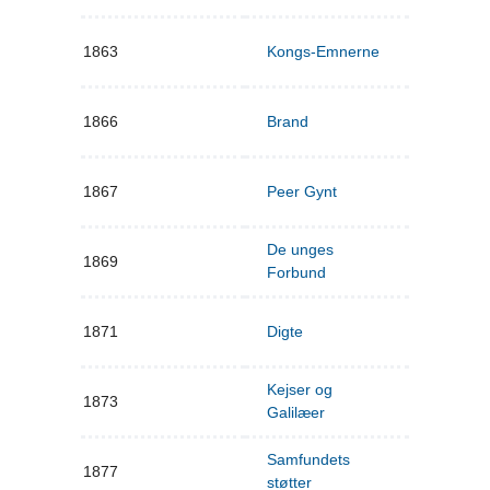
1863
Kongs-Emnerne
1866
Brand
1867
Peer Gynt
De unges
1869
Forbund
1871
Digte
Kejser og
1873
Galilæer
Samfundets
1877
støtter