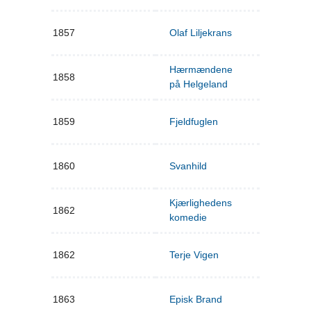
1857
Olaf Liljekrans
Hærmændene
1858
på Helgeland
1859
Fjeldfuglen
1860
Svanhild
Kjærlighedens
1862
komedie
1862
Terje Vigen
1863
Episk Brand