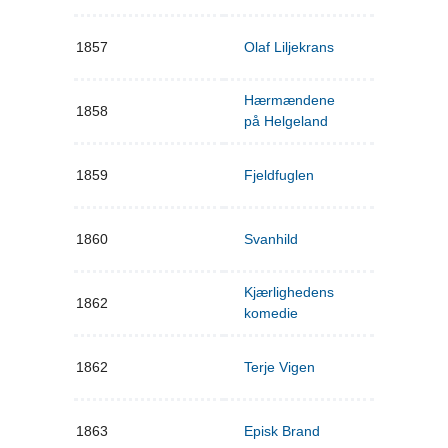
1857
Olaf Liljekrans
Hærmændene
1858
på Helgeland
1859
Fjeldfuglen
1860
Svanhild
Kjærlighedens
1862
komedie
1862
Terje Vigen
1863
Episk Brand