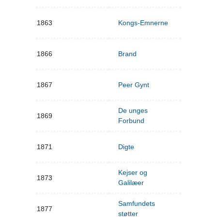
1863
Kongs-Emnerne
1866
Brand
1867
Peer Gynt
De unges
1869
Forbund
1871
Digte
Kejser og
1873
Galilæer
Samfundets
1877
støtter