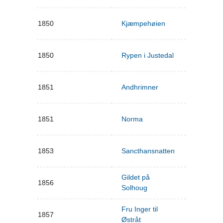
1850
Kjæmpehøien
1850
Rypen i Justedal
1851
Andhrimner
1851
Norma
1853
Sancthansnatten
Gildet på
1856
Solhoug
Fru Inger til
1857
Østråt