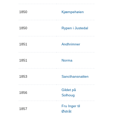
1850
Kjæmpehøien
1850
Rypen i Justedal
1851
Andhrimner
1851
Norma
1853
Sancthansnatten
Gildet på
1856
Solhoug
Fru Inger til
1857
Østråt