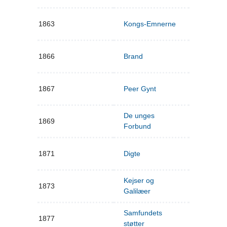
1863
Kongs-Emnerne
1866
Brand
1867
Peer Gynt
De unges
1869
Forbund
1871
Digte
Kejser og
1873
Galilæer
Samfundets
1877
støtter