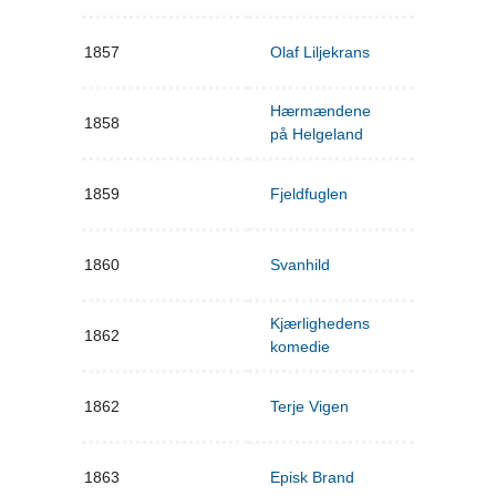
1857
Olaf Liljekrans
Hærmændene
1858
på Helgeland
1859
Fjeldfuglen
1860
Svanhild
Kjærlighedens
1862
komedie
1862
Terje Vigen
1863
Episk Brand