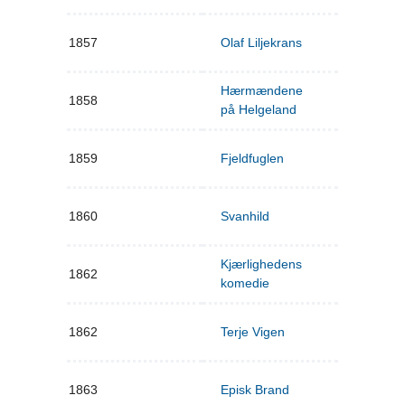
1857
Olaf Liljekrans
Hærmændene
1858
på Helgeland
1859
Fjeldfuglen
1860
Svanhild
Kjærlighedens
1862
komedie
1862
Terje Vigen
1863
Episk Brand