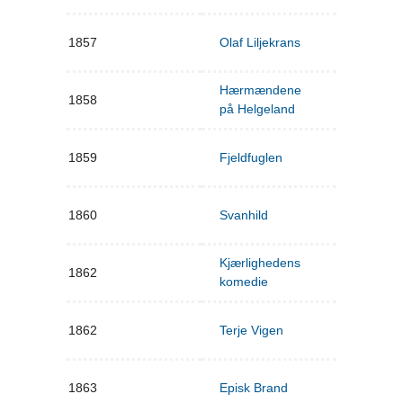
1857
Olaf Liljekrans
Hærmændene
1858
på Helgeland
1859
Fjeldfuglen
1860
Svanhild
Kjærlighedens
1862
komedie
1862
Terje Vigen
1863
Episk Brand