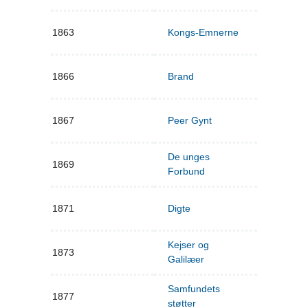
1863
Kongs-Emnerne
1866
Brand
1867
Peer Gynt
De unges
1869
Forbund
1871
Digte
Kejser og
1873
Galilæer
Samfundets
1877
støtter