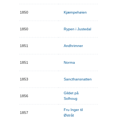
1850
Kjæmpehøien
1850
Rypen i Justedal
1851
Andhrimner
1851
Norma
1853
Sancthansnatten
Gildet på
1856
Solhoug
Fru Inger til
1857
Østråt