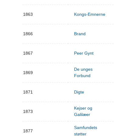
1863
Kongs-Emnerne
1866
Brand
1867
Peer Gynt
De unges
1869
Forbund
1871
Digte
Kejser og
1873
Galilæer
Samfundets
1877
støtter