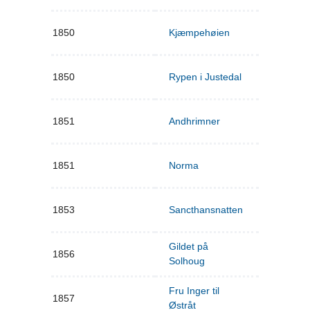
1850
Kjæmpehøien
1850
Rypen i Justedal
1851
Andhrimner
1851
Norma
1853
Sancthansnatten
Gildet på
1856
Solhoug
Fru Inger til
1857
Østråt