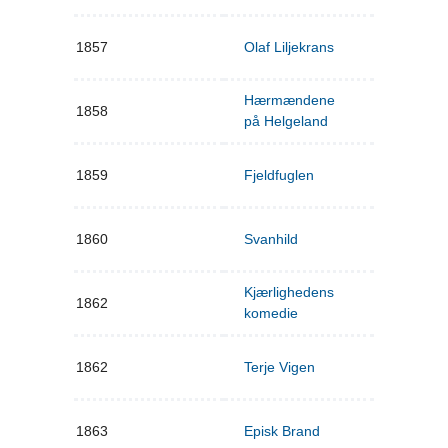
1857
Olaf Liljekrans
Hærmændene
1858
på Helgeland
1859
Fjeldfuglen
1860
Svanhild
Kjærlighedens
1862
komedie
1862
Terje Vigen
1863
Episk Brand