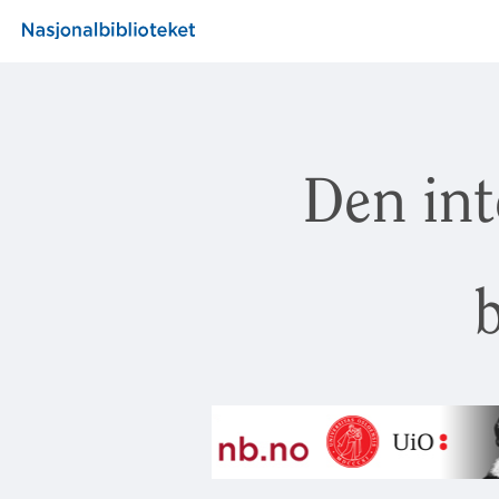
Den int
b