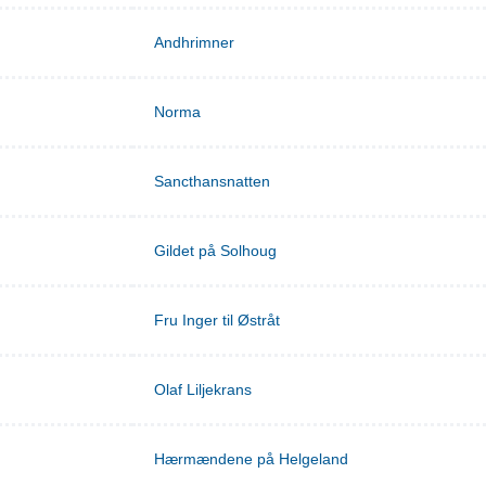
Andhrimner
Norma
Sancthansnatten
Gildet på Solhoug
Fru Inger til Østråt
Olaf Liljekrans
Hærmændene på Helgeland