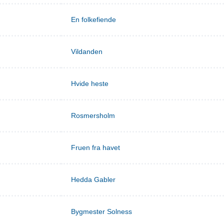
En folkefiende
Vildanden
Hvide heste
Rosmersholm
Fruen fra havet
Hedda Gabler
Bygmester Solness