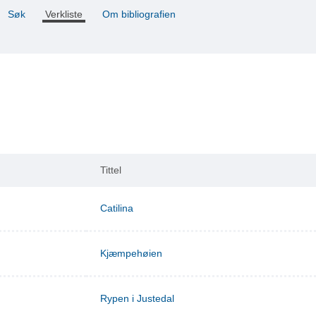
Søk
Verkliste
Om bibliografien
Tittel
Catilina
Kjæmpehøien
Rypen i Justedal