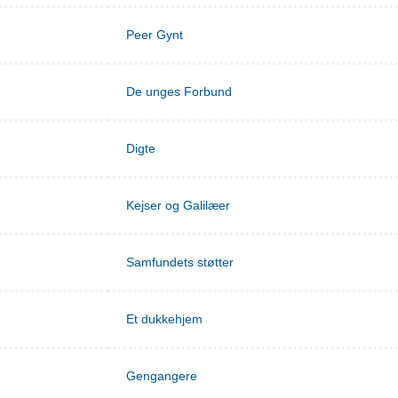
Peer Gynt
De unges Forbund
Digte
Kejser og Galilæer
Samfundets støtter
Et dukkehjem
Gengangere