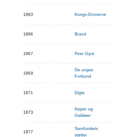
1863
Kongs-Emnerne
1866
Brand
1867
Peer Gynt
De unges
1869
Forbund
1871
Digte
Kejser og
1873
Galilæer
Samfundets
1877
støtter