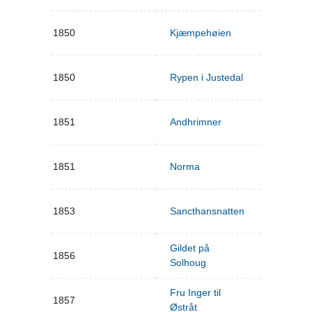
1850
Kjæmpehøien
1850
Rypen i Justedal
1851
Andhrimner
1851
Norma
1853
Sancthansnatten
Gildet på
1856
Solhoug
Fru Inger til
1857
Østråt