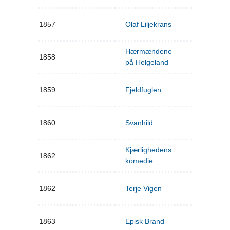
1857
Olaf Liljekrans
Hærmændene
1858
på Helgeland
1859
Fjeldfuglen
1860
Svanhild
Kjærlighedens
1862
komedie
1862
Terje Vigen
1863
Episk Brand